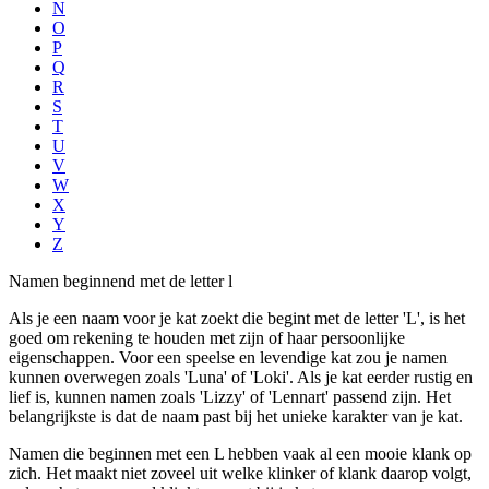
N
O
P
Q
R
S
T
U
V
W
X
Y
Z
Namen beginnend met de letter l
Als je een naam voor je kat zoekt die begint met de letter 'L', is het
goed om rekening te houden met zijn of haar persoonlijke
eigenschappen. Voor een speelse en levendige kat zou je namen
kunnen overwegen zoals 'Luna' of 'Loki'. Als je kat eerder rustig en
lief is, kunnen namen zoals 'Lizzy' of 'Lennart' passend zijn. Het
belangrijkste is dat de naam past bij het unieke karakter van je kat.
Namen die beginnen met een L hebben vaak al een mooie klank op
zich. Het maakt niet zoveel uit welke klinker of klank daarop volgt,