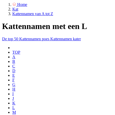
Home
Kat
Kattennamen van A tot Z
Kattennamen met een L
De top 50
Kattennamen poes
Kattennamen kater
TOP
A
B
C
D
E
F
G
H
I
J
K
L
M