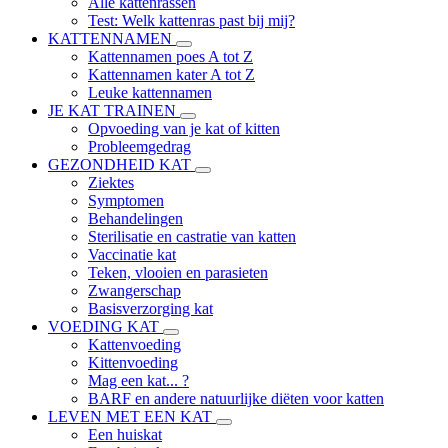
Alle kattenrassen
Test: Welk kattenras past bij mij?
KATTENNAMEN
Kattennamen poes A tot Z
Kattennamen kater A tot Z
Leuke kattennamen
JE KAT TRAINEN
Opvoeding van je kat of kitten
Probleemgedrag
GEZONDHEID KAT
Ziektes
Symptomen
Behandelingen
Sterilisatie en castratie van katten
Vaccinatie kat
Teken, vlooien en parasieten
Zwangerschap
Basisverzorging kat
VOEDING KAT
Kattenvoeding
Kittenvoeding
Mag een kat... ?
BARF en andere natuurlijke diëten voor katten
LEVEN MET EEN KAT
Een huiskat