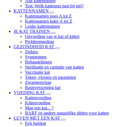
Alle kattenrassen
Test: Welk kattenras past bij mij?
KATTENNAMEN
Kattennamen poes A tot Z
Kattennamen kater A tot Z
Leuke kattennamen
JE KAT TRAINEN
Opvoeding van je kat of kitten
Probleemgedrag
GEZONDHEID KAT
Ziektes
Symptomen
Behandelingen
Sterilisatie en castratie van katten
Vaccinatie kat
Teken, vlooien en parasieten
Zwangerschap
Basisverzorging kat
VOEDING KAT
Kattenvoeding
Kittenvoeding
Mag een kat... ?
BARF en andere natuurlijke diëten voor katten
LEVEN MET EEN KAT
Een huiskat