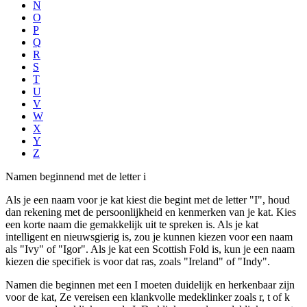
N
O
P
Q
R
S
T
U
V
W
X
Y
Z
Namen beginnend met de letter i
Als je een naam voor je kat kiest die begint met de letter "I", houd
dan rekening met de persoonlijkheid en kenmerken van je kat. Kies
een korte naam die gemakkelijk uit te spreken is. Als je kat
intelligent en nieuwsgierig is, zou je kunnen kiezen voor een naam
als "Ivy" of "Igor". Als je kat een Scottish Fold is, kun je een naam
kiezen die specifiek is voor dat ras, zoals "Ireland" of "Indy".
Namen die beginnen met een I moeten duidelijk en herkenbaar zijn
voor de kat, Ze vereisen een klankvolle medeklinker zoals r, t of k