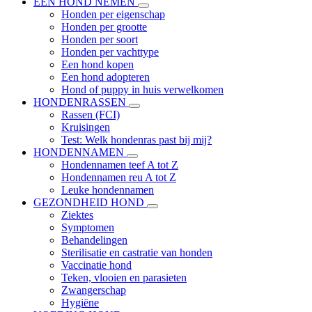
EEN HOND NEMEN
Honden per eigenschap
Honden per grootte
Honden per soort
Honden per vachttype
Een hond kopen
Een hond adopteren
Hond of puppy in huis verwelkomen
HONDENRASSEN
Rassen (FCI)
Kruisingen
Test: Welk hondenras past bij mij?
HONDENNAMEN
Hondennamen teef A tot Z
Hondennamen reu A tot Z
Leuke hondennamen
GEZONDHEID HOND
Ziektes
Symptomen
Behandelingen
Sterilisatie en castratie van honden
Vaccinatie hond
Teken, vlooien en parasieten
Zwangerschap
Hygiëne