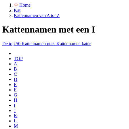
Home
Kat
Kattennamen van A tot Z
Kattennamen met een I
De top 50
Kattennamen poes
Kattennamen kater
TOP
A
B
C
D
E
F
G
H
I
J
K
L
M