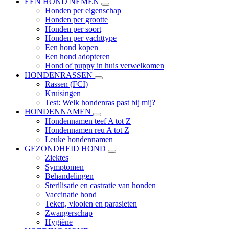
EEN HOND NEMEN
Honden per eigenschap
Honden per grootte
Honden per soort
Honden per vachttype
Een hond kopen
Een hond adopteren
Hond of puppy in huis verwelkomen
HONDENRASSEN
Rassen (FCI)
Kruisingen
Test: Welk hondenras past bij mij?
HONDENNAMEN
Hondennamen teef A tot Z
Hondennamen reu A tot Z
Leuke hondennamen
GEZONDHEID HOND
Ziektes
Symptomen
Behandelingen
Sterilisatie en castratie van honden
Vaccinatie hond
Teken, vlooien en parasieten
Zwangerschap
Hygiëne