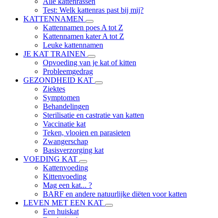
Alle kattenrassen
Test: Welk kattenras past bij mij?
KATTENNAMEN
Kattennamen poes A tot Z
Kattennamen kater A tot Z
Leuke kattennamen
JE KAT TRAINEN
Opvoeding van je kat of kitten
Probleemgedrag
GEZONDHEID KAT
Ziektes
Symptomen
Behandelingen
Sterilisatie en castratie van katten
Vaccinatie kat
Teken, vlooien en parasieten
Zwangerschap
Basisverzorging kat
VOEDING KAT
Kattenvoeding
Kittenvoeding
Mag een kat... ?
BARF en andere natuurlijke diëten voor katten
LEVEN MET EEN KAT
Een huiskat