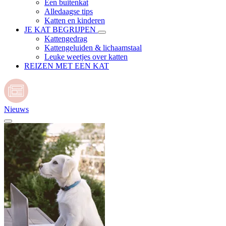
Een buitenkat
Alledaagse tips
Katten en kinderen
JE KAT BEGRIJPEN
Kattengedrag
Kattengeluiden & lichaamstaal
Leuke weetjes over katten
REIZEN MET EEN KAT
Nieuws