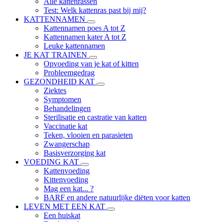
Alle kattenrassen
Test: Welk kattenras past bij mij?
KATTENNAMEN
Kattennamen poes A tot Z
Kattennamen kater A tot Z
Leuke kattennamen
JE KAT TRAINEN
Opvoeding van je kat of kitten
Probleemgedrag
GEZONDHEID KAT
Ziektes
Symptomen
Behandelingen
Sterilisatie en castratie van katten
Vaccinatie kat
Teken, vlooien en parasieten
Zwangerschap
Basisverzorging kat
VOEDING KAT
Kattenvoeding
Kittenvoeding
Mag een kat... ?
BARF en andere natuurlijke diëten voor katten
LEVEN MET EEN KAT
Een huiskat