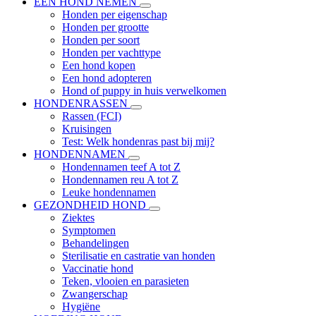
EEN HOND NEMEN
Honden per eigenschap
Honden per grootte
Honden per soort
Honden per vachttype
Een hond kopen
Een hond adopteren
Hond of puppy in huis verwelkomen
HONDENRASSEN
Rassen (FCI)
Kruisingen
Test: Welk hondenras past bij mij?
HONDENNAMEN
Hondennamen teef A tot Z
Hondennamen reu A tot Z
Leuke hondennamen
GEZONDHEID HOND
Ziektes
Symptomen
Behandelingen
Sterilisatie en castratie van honden
Vaccinatie hond
Teken, vlooien en parasieten
Zwangerschap
Hygiëne