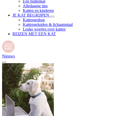
Een buitenkat
Alledaagse tips
Katten en kinderen
JE KAT BEGRIJPEN
Kattengedrag
Kattengeluiden & lichaamstaal
Leuke weetjes over katten
REIZEN MET EEN KAT
Nieuws