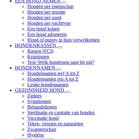
EEN HOND NEMEN
Honden per eigenschap
Honden per grootte
Honden per soort
Honden per vachttype
Een hond kopen
Een hond adopteren
Hond of puppy in huis verwelkomen
HONDENRASSEN
Rassen (FCI)
Kruisingen
Test: Welk hondenras past bij mij?
HONDENNAMEN
Hondennamen teef A tot Z
Hondennamen reu A tot Z
Leuke hondennamen
GEZONDHEID HOND
Ziektes
Symptomen
Behandelingen
Sterilisatie en castratie van honden
Vaccinatie hond
Teken, vlooien en parasieten
Zwangerschap
Hygiëne