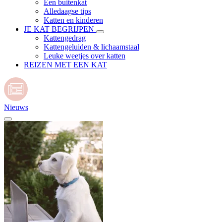
Een buitenkat
Alledaagse tips
Katten en kinderen
JE KAT BEGRIJPEN
Kattengedrag
Kattengeluiden & lichaamstaal
Leuke weetjes over katten
REIZEN MET EEN KAT
Nieuws