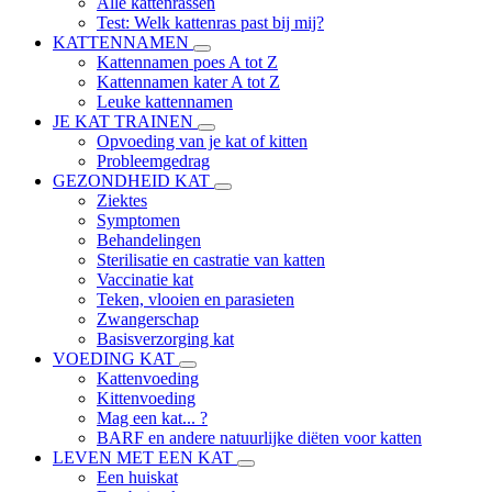
Alle kattenrassen
Test: Welk kattenras past bij mij?
KATTENNAMEN
Kattennamen poes A tot Z
Kattennamen kater A tot Z
Leuke kattennamen
JE KAT TRAINEN
Opvoeding van je kat of kitten
Probleemgedrag
GEZONDHEID KAT
Ziektes
Symptomen
Behandelingen
Sterilisatie en castratie van katten
Vaccinatie kat
Teken, vlooien en parasieten
Zwangerschap
Basisverzorging kat
VOEDING KAT
Kattenvoeding
Kittenvoeding
Mag een kat... ?
BARF en andere natuurlijke diëten voor katten
LEVEN MET EEN KAT
Een huiskat