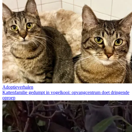
Adoptieverhalen
Kattenfamilie gedumpt in vogelkooi: opvangcentrum doet dringende
oproep