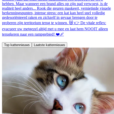
hebben. Maar wanneer een brand alles op zijn pad verwoest, is de
realiteit heel anders... Rook die geuren maskeert, vernietigde visuele
herkenningspunten, intense stress: een kat kan heel snel volledig
gedesoriënteerd raken en zichzelf in gevaar brengen door te
proberen zijn territorium terug te winnen. 😿 👉 De vitale reflex:
evacueer uw metgezel altijd met u mee en laat hem NOOIT alleen
terugkeren naar een rampgebied! ❤️‍🩹
Top kattennieuws
Laatste kattennieuws