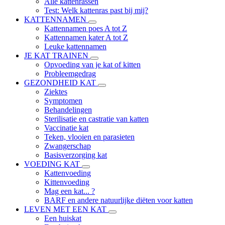
Alle kattenrassen
Test: Welk kattenras past bij mij?
KATTENNAMEN
Kattennamen poes A tot Z
Kattennamen kater A tot Z
Leuke kattennamen
JE KAT TRAINEN
Opvoeding van je kat of kitten
Probleemgedrag
GEZONDHEID KAT
Ziektes
Symptomen
Behandelingen
Sterilisatie en castratie van katten
Vaccinatie kat
Teken, vlooien en parasieten
Zwangerschap
Basisverzorging kat
VOEDING KAT
Kattenvoeding
Kittenvoeding
Mag een kat... ?
BARF en andere natuurlijke diëten voor katten
LEVEN MET EEN KAT
Een huiskat