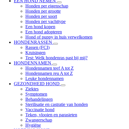
EEN HOND NEMEN
Honden per eigenschap
Honden per grootte
Honden per soort
Honden per vachttype
Een hond kopen
Een hond adopteren
Hond of puppy in huis verwelkomen
HONDENRASSEN
Rassen (FCI)
Kruisingen
Test: Welk hondenras past bij mij?
HONDENNAMEN
Hondennamen teef A tot Z
Hondennamen reu A tot Z
Leuke hondennamen
GEZONDHEID HOND
Ziektes
Symptomen
Behandelingen
Sterilisatie en castratie van honden
Vaccinatie hond
Teken, vlooien en parasieten
Zwangerschap
Hygiëne