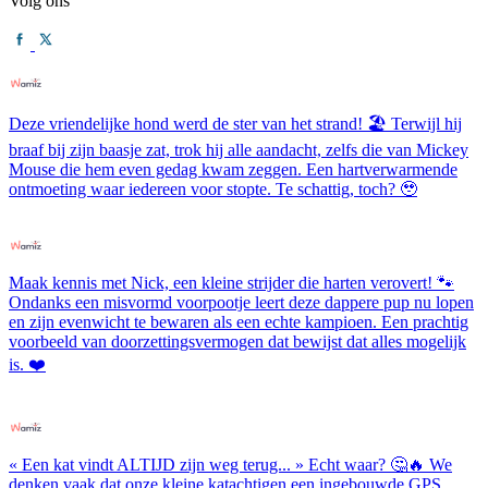
Volg ons
Deze vriendelijke hond werd de ster van het strand! 🏖️ Terwijl hij
braaf bij zijn baasje zat, trok hij alle aandacht, zelfs die van Mickey
Mouse die hem even gedag kwam zeggen. Een hartverwarmende
ontmoeting waar iedereen voor stopte. Te schattig, toch? 🥹
Maak kennis met Nick, een kleine strijder die harten verovert! 🐾
Ondanks een misvormd voorpootje leert deze dappere pup nu lopen
en zijn evenwicht te bewaren als een echte kampioen. Een prachtig
voorbeeld van doorzettingsvermogen dat bewijst dat alles mogelijk
is. ❤️
« Een kat vindt ALTIJD zijn weg terug... » Echt waar? 🤔🔥 We
denken vaak dat onze kleine katachtigen een ingebouwde GPS