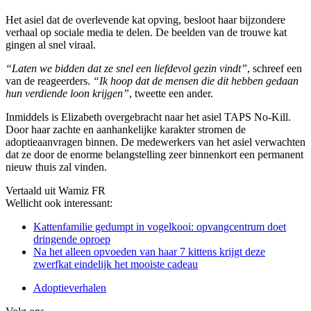
Het asiel dat de overlevende kat opving, besloot haar bijzondere
verhaal op sociale media te delen. De beelden van de trouwe kat
gingen al snel viraal.
“Laten we bidden dat ze snel een liefdevol gezin vindt”
, schreef een
van de reageerders.
“Ik hoop dat de mensen die dit hebben gedaan
hun verdiende loon krijgen”
, tweette een ander.
Inmiddels is Elizabeth overgebracht naar het asiel TAPS No-Kill.
Door haar zachte en aanhankelijke karakter stromen de
adoptieaanvragen binnen. De medewerkers van het asiel verwachten
dat ze door de enorme belangstelling zeer binnenkort een permanent
nieuw thuis zal vinden.
Vertaald uit Wamiz FR
Wellicht ook interessant:
Kattenfamilie gedumpt in vogelkooi: opvangcentrum doet
dringende oproep
Na het alleen opvoeden van haar 7 kittens krijgt deze
zwerfkat eindelijk het mooiste cadeau
Adoptieverhalen