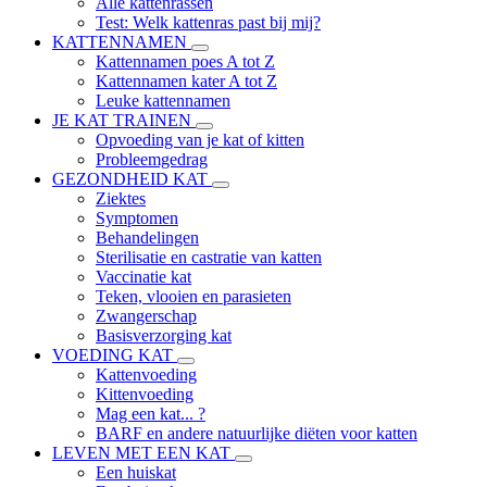
Alle kattenrassen
Test: Welk kattenras past bij mij?
KATTENNAMEN
Kattennamen poes A tot Z
Kattennamen kater A tot Z
Leuke kattennamen
JE KAT TRAINEN
Opvoeding van je kat of kitten
Probleemgedrag
GEZONDHEID KAT
Ziektes
Symptomen
Behandelingen
Sterilisatie en castratie van katten
Vaccinatie kat
Teken, vlooien en parasieten
Zwangerschap
Basisverzorging kat
VOEDING KAT
Kattenvoeding
Kittenvoeding
Mag een kat... ?
BARF en andere natuurlijke diëten voor katten
LEVEN MET EEN KAT
Een huiskat