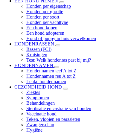
EEN HOND NEMEN
Honden per eigenschap
Honden per grootte
Honden per soort
Honden per vachttype
Een hond kopen
Een hond adopteren
Hond of puppy in huis verwelkomen
HONDENRASSEN
Rassen (FCI)
Kruisingen
Test: Welk hondenras past bij mij?
HONDENNAMEN
Hondennamen teef A tot Z
Hondennamen reu A tot Z
Leuke hondennamen
GEZONDHEID HOND
Ziektes
Symptomen
Behandelingen
Sterilisatie en castratie van honden
Vaccinatie hond
Teken, vlooien en parasieten
Zwangerschap
Hygiëne