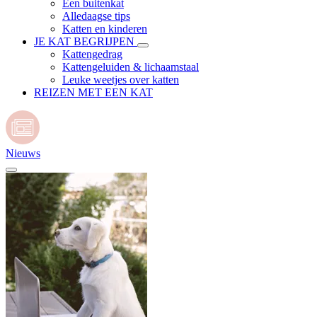
Een buitenkat
Alledaagse tips
Katten en kinderen
JE KAT BEGRIJPEN
Kattengedrag
Kattengeluiden & lichaamstaal
Leuke weetjes over katten
REIZEN MET EEN KAT
Nieuws