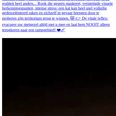
realiteit heel anders... Rook die geuren maskeert, vernietigde visuele
herkenningspunten, intense stress: een kat kan heel snel volledig
gedesoriënteerd raken en zichzelf in gevaar brengen door te
proberen zijn territorium terug te winnen. 😿 👉 De vitale reflex:
evacueer uw metgezel altijd met u mee en laat hem NOOIT alleen
terugkeren naar een rampgebied! ❤️‍🩹