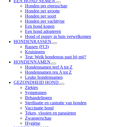
EEN HOND NEMEN
Honden per eigenschap
Honden per grootte
Honden per soort
Honden per vachttype
Een hond kopen
Een hond adopteren
Hond of puppy in huis verwelkomen
HONDENRASSEN
Rassen (FCI)
Kruisingen
Test: Welk hondenras past bij mij?
HONDENNAMEN
Hondennamen teef A tot Z
Hondennamen reu A tot Z
Leuke hondennamen
GEZONDHEID HOND
Ziektes
Symptomen
Behandelingen
Sterilisatie en castratie van honden
Vaccinatie hond
Teken, vlooien en parasieten
Zwangerschap
Hygiëne