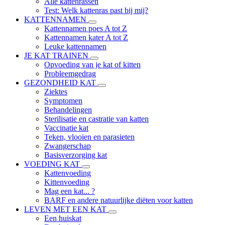
Alle kattenrassen
Test: Welk kattenras past bij mij?
KATTENNAMEN
Kattennamen poes A tot Z
Kattennamen kater A tot Z
Leuke kattennamen
JE KAT TRAINEN
Opvoeding van je kat of kitten
Probleemgedrag
GEZONDHEID KAT
Ziektes
Symptomen
Behandelingen
Sterilisatie en castratie van katten
Vaccinatie kat
Teken, vlooien en parasieten
Zwangerschap
Basisverzorging kat
VOEDING KAT
Kattenvoeding
Kittenvoeding
Mag een kat... ?
BARF en andere natuurlijke diëten voor katten
LEVEN MET EEN KAT
Een huiskat