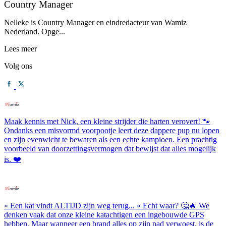
Country Manager
Nelleke is Country Manager en eindredacteur van Wamiz
Nederland. Opge...
Lees meer
Volg ons
Maak kennis met Nick, een kleine strijder die harten verovert! 🐾
Ondanks een misvormd voorpootje leert deze dappere pup nu lopen
en zijn evenwicht te bewaren als een echte kampioen. Een prachtig
voorbeeld van doorzettingsvermogen dat bewijst dat alles mogelijk
is. ❤️
« Een kat vindt ALTIJD zijn weg terug... » Echt waar? 🤔🔥 We
denken vaak dat onze kleine katachtigen een ingebouwde GPS
hebben. Maar wanneer een brand alles op zijn pad verwoest, is de