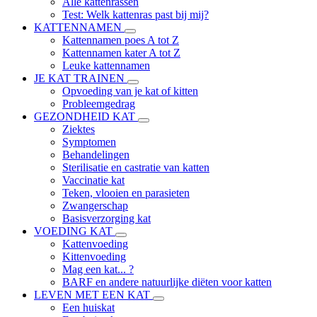
Alle kattenrassen
Test: Welk kattenras past bij mij?
KATTENNAMEN
Kattennamen poes A tot Z
Kattennamen kater A tot Z
Leuke kattennamen
JE KAT TRAINEN
Opvoeding van je kat of kitten
Probleemgedrag
GEZONDHEID KAT
Ziektes
Symptomen
Behandelingen
Sterilisatie en castratie van katten
Vaccinatie kat
Teken, vlooien en parasieten
Zwangerschap
Basisverzorging kat
VOEDING KAT
Kattenvoeding
Kittenvoeding
Mag een kat... ?
BARF en andere natuurlijke diëten voor katten
LEVEN MET EEN KAT
Een huiskat