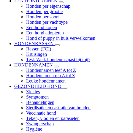
EEN HOND NEMEN
Honden per eigenschap
Honden per grootte
Honden per soort
Honden per vachttype
Een hond kopen
Een hond adopteren
Hond of puppy in huis verwelkomen
HONDENRASSEN
Rassen (FCI)
Kruisingen
Test: Welk hondenras past bij mij?
HONDENNAMEN
Hondennamen teef A tot Z
Hondennamen reu A tot Z
Leuke hondennamen
GEZONDHEID HOND
Ziektes
Symptomen
Behandelingen
Sterilisatie en castratie van honden
Vaccinatie hond
Teken, vlooien en parasieten
Zwangerschap
Hygiëne