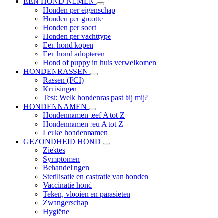
EEN HOND NEMEN
Honden per eigenschap
Honden per grootte
Honden per soort
Honden per vachttype
Een hond kopen
Een hond adopteren
Hond of puppy in huis verwelkomen
HONDENRASSEN
Rassen (FCI)
Kruisingen
Test: Welk hondenras past bij mij?
HONDENNAMEN
Hondennamen teef A tot Z
Hondennamen reu A tot Z
Leuke hondennamen
GEZONDHEID HOND
Ziektes
Symptomen
Behandelingen
Sterilisatie en castratie van honden
Vaccinatie hond
Teken, vlooien en parasieten
Zwangerschap
Hygiëne