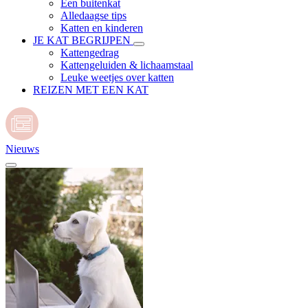
Een buitenkat
Alledaagse tips
Katten en kinderen
JE KAT BEGRIJPEN
Kattengedrag
Kattengeluiden & lichaamstaal
Leuke weetjes over katten
REIZEN MET EEN KAT
Nieuws