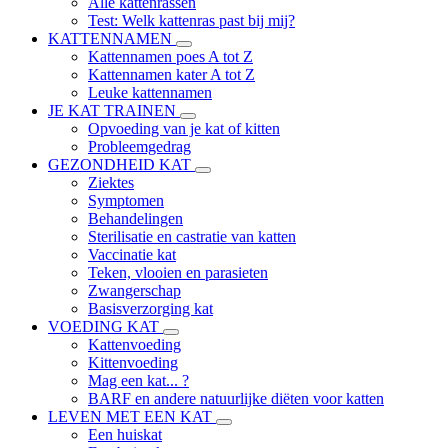
Alle kattenrassen
Test: Welk kattenras past bij mij?
KATTENNAMEN
Kattennamen poes A tot Z
Kattennamen kater A tot Z
Leuke kattennamen
JE KAT TRAINEN
Opvoeding van je kat of kitten
Probleemgedrag
GEZONDHEID KAT
Ziektes
Symptomen
Behandelingen
Sterilisatie en castratie van katten
Vaccinatie kat
Teken, vlooien en parasieten
Zwangerschap
Basisverzorging kat
VOEDING KAT
Kattenvoeding
Kittenvoeding
Mag een kat... ?
BARF en andere natuurlijke diëten voor katten
LEVEN MET EEN KAT
Een huiskat