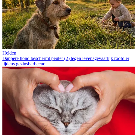
Helden
Dappere hond beschermt peuter (2) tegen levensgevaarlijk roofdier
tijdens gezinsbarbecue