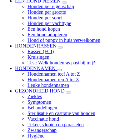
EEN HOND NEMEN
Honden per eigenschap
Honden per grootte
Honden per soort
Honden per vachttype
Een hond kopen
Een hond adopteren
Hond of puppy in huis verwelkomen
HONDENRASSEN
Rassen (FCI)
Kruisingen
Test: Welk hondenras past bij mij?
HONDENNAMEN
Hondennamen teef A tot Z
Hondennamen reu A tot Z
Leuke hondennamen
GEZONDHEID HOND
Ziektes
Symptomen
Behandelingen
Sterilisatie en castratie van honden
Vaccinatie hond
Teken, vlooien en parasieten
Zwangerschap
Hygiëne