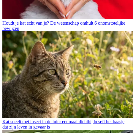
Houdt je kat echt van je? De wetenschap onthult 6 onomstotelijke
bewijzen
Kat speelt met insect in de tuin: eenmaal dichtbij beseft het baasje
dat zijn leven in gevaar is