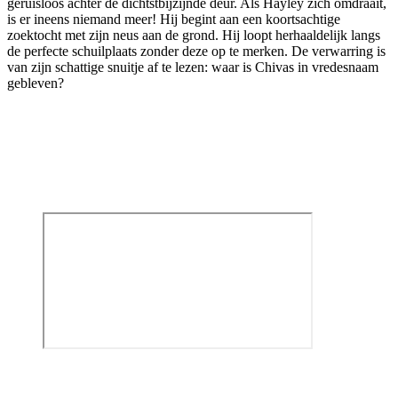
geruisloos achter de dichtstbijzijnde deur. Als Hayley zich omdraait,
is er ineens niemand meer! Hij begint aan een koortsachtige
zoektocht met zijn neus aan de grond. Hij loopt herhaaldelijk langs
de perfecte schuilplaats zonder deze op te merken. De verwarring is
van zijn schattige snuitje af te lezen: waar is Chivas in vredesnaam
gebleven?