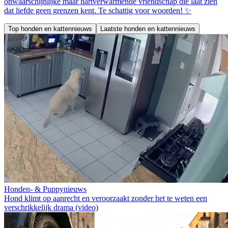
onwaarschijnlijke maar hartverwarmende vriendschap die laat zien
dat liefde geen grenzen kent. Te schattig voor woorden! ✨
Top honden en kattennieuws
Laatste honden en kattennieuws
Honden- & Puppynieuws
Hond klimt op aanrecht en veroorzaakt zonder het te weten een
verschrikkelijk drama (video)