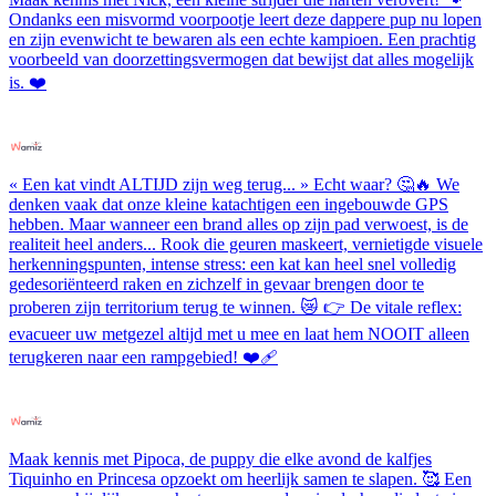
Ondanks een misvormd voorpootje leert deze dappere pup nu lopen
en zijn evenwicht te bewaren als een echte kampioen. Een prachtig
voorbeeld van doorzettingsvermogen dat bewijst dat alles mogelijk
is. ❤️
« Een kat vindt ALTIJD zijn weg terug... » Echt waar? 🤔🔥 We
denken vaak dat onze kleine katachtigen een ingebouwde GPS
hebben. Maar wanneer een brand alles op zijn pad verwoest, is de
realiteit heel anders... Rook die geuren maskeert, vernietigde visuele
herkenningspunten, intense stress: een kat kan heel snel volledig
gedesoriënteerd raken en zichzelf in gevaar brengen door te
proberen zijn territorium terug te winnen. 😿 👉 De vitale reflex:
evacueer uw metgezel altijd met u mee en laat hem NOOIT alleen
terugkeren naar een rampgebied! ❤️‍🩹
Maak kennis met Pipoca, de puppy die elke avond de kalfjes
Tiquinho en Princesa opzoekt om heerlijk samen te slapen. 🥰 Een