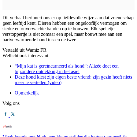
Dit verhaal herinnert ons er op liefdevolle wijze aan dat vriendschap
geen leeftijd kent. Dieren hebben een ongelooflijk vermogen om
sterke en onverwachte banden op te bouwen. Elk spelletje
verstoppertje is niet zomaar een spel, maar bouwt mee aan een
hartverwarmende band tussen de twee.
Vertaald uit Wamiz FR
Wellicht ook interessant:
“Mijn kat is gereïncarneerd als hond”: Alizée doet een
bijzondere ontdekking in het asiel
Deze hond kiest zijn eigen beste vriend: zijn gezin heeft niets
meer te vertellen (video)
Opmerkelijk
Volg ons
Maak kennis met Nick, een kleine strijder die harten verovert! 🐾