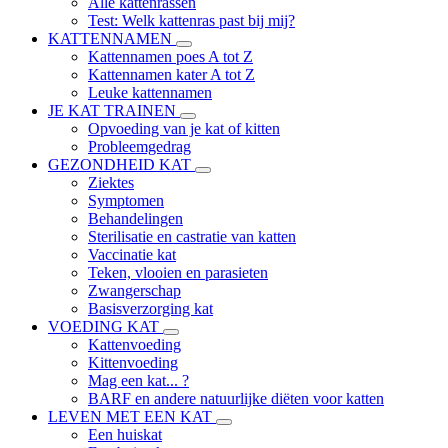
Alle kattenrassen
Test: Welk kattenras past bij mij?
KATTENNAMEN
Kattennamen poes A tot Z
Kattennamen kater A tot Z
Leuke kattennamen
JE KAT TRAINEN
Opvoeding van je kat of kitten
Probleemgedrag
GEZONDHEID KAT
Ziektes
Symptomen
Behandelingen
Sterilisatie en castratie van katten
Vaccinatie kat
Teken, vlooien en parasieten
Zwangerschap
Basisverzorging kat
VOEDING KAT
Kattenvoeding
Kittenvoeding
Mag een kat... ?
BARF en andere natuurlijke diëten voor katten
LEVEN MET EEN KAT
Een huiskat