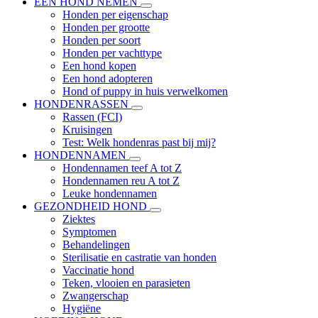
EEN HOND NEMEN
Honden per eigenschap
Honden per grootte
Honden per soort
Honden per vachttype
Een hond kopen
Een hond adopteren
Hond of puppy in huis verwelkomen
HONDENRASSEN
Rassen (FCI)
Kruisingen
Test: Welk hondenras past bij mij?
HONDENNAMEN
Hondennamen teef A tot Z
Hondennamen reu A tot Z
Leuke hondennamen
GEZONDHEID HOND
Ziektes
Symptomen
Behandelingen
Sterilisatie en castratie van honden
Vaccinatie hond
Teken, vlooien en parasieten
Zwangerschap
Hygiëne