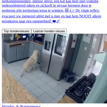
herkenningspunten, intense stress: een kat kan heel snel volledig
gedesoriënteerd raken en zichzelf in gevaar brengen door te
proberen zijn territorium terug te winnen. 😿 👉 De vitale reflex:
evacueer uw metgezel altijd met u mee en laat hem NOOIT alleen
terugkeren naar een rampgebied! ❤️‍🩹
Top hondennieuws
Laatste honden nieuws
Honden- & Puppynieuws