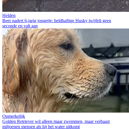
Helden
Beer nadert 6-jarig jongetje: heldhaftige Husky twijfelt geen
seconde en valt aan
Opmerkelijk
Golden Retriever wil alleen maar zwemmen, maar verbaast
miljoenen mensen als hij het water uitkomt