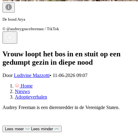
De hond Arya
© @audreygracefreeman / TikTok
Vrouw loopt het bos in en stuit op een
gedumpt gezin in diepe nood
Door
Ludivine Mazzotti
•
11-06-2026 09:07
Home
Nieuws
Adoptieverhalen
Audrey Freeman is een dierenredder in de Verenigde Staten.
Lees meer
Lees minder