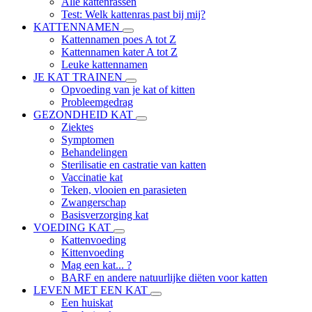
Alle kattenrassen
Test: Welk kattenras past bij mij?
KATTENNAMEN
Kattennamen poes A tot Z
Kattennamen kater A tot Z
Leuke kattennamen
JE KAT TRAINEN
Opvoeding van je kat of kitten
Probleemgedrag
GEZONDHEID KAT
Ziektes
Symptomen
Behandelingen
Sterilisatie en castratie van katten
Vaccinatie kat
Teken, vlooien en parasieten
Zwangerschap
Basisverzorging kat
VOEDING KAT
Kattenvoeding
Kittenvoeding
Mag een kat... ?
BARF en andere natuurlijke diëten voor katten
LEVEN MET EEN KAT
Een huiskat