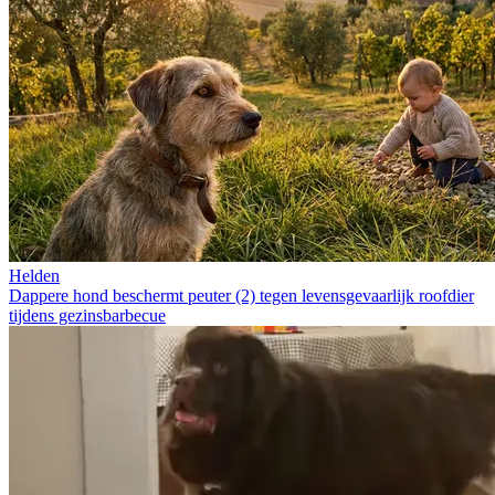
Helden
Dappere hond beschermt peuter (2) tegen levensgevaarlijk roofdier
tijdens gezinsbarbecue