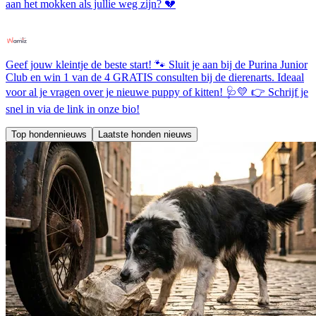
aan het mokken als jullie weg zijn? 💔
Geef jouw kleintje de beste start! 🐾 Sluit je aan bij de Purina Junior
Club en win 1 van de 4 GRATIS consulten bij de dierenarts. Ideaal
voor al je vragen over je nieuwe puppy of kitten! 🩺💛 👉 Schrijf je
snel in via de link in onze bio!
Top hondennieuws
Laatste honden nieuws