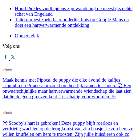
Hond Pickles vindt tijdens zijn wandeling de meest gezochte
schat van Engeland
Tattoo-artiest zoekt haar ouderlijk huis op Google Maps en
doet een hartverwarmende ontdekking
Opmerkelijk
Volg ons
Maak kennis met Pipoca, de puppy die elke avond de kalfjes
Tiquinho en Princesa opzoekt om heerlijk samen te slapen. 🥰 Een
onwaarschijnlijke maar hartverwarmende vriendschap die laat zien
dat liefde geen grenzen kent. Te schattig voor woorden! ✨
🥹 Scooby's hart is gebroken! Deze puppy blijft roerloos en
verdrietig wachten op de terugkomst van zijn baasje. Je zou hem zo
willen knuffelen om hem te troosten. Zijn jullie huisdieren ook zo