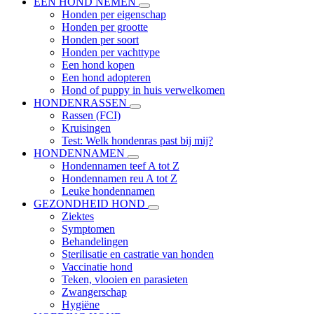
EEN HOND NEMEN
Honden per eigenschap
Honden per grootte
Honden per soort
Honden per vachttype
Een hond kopen
Een hond adopteren
Hond of puppy in huis verwelkomen
HONDENRASSEN
Rassen (FCI)
Kruisingen
Test: Welk hondenras past bij mij?
HONDENNAMEN
Hondennamen teef A tot Z
Hondennamen reu A tot Z
Leuke hondennamen
GEZONDHEID HOND
Ziektes
Symptomen
Behandelingen
Sterilisatie en castratie van honden
Vaccinatie hond
Teken, vlooien en parasieten
Zwangerschap
Hygiëne