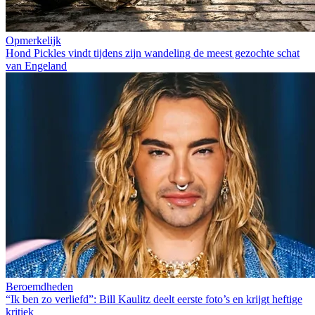
Opmerkelijk
Hond Pickles vindt tijdens zijn wandeling de meest gezochte schat
van Engeland
Beroemdheden
“Ik ben zo verliefd”: Bill Kaulitz deelt eerste foto’s en krijgt heftige
kritiek