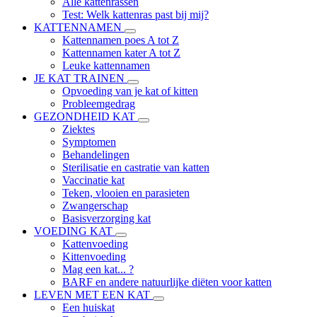
Alle kattenrassen
Test: Welk kattenras past bij mij?
KATTENNAMEN
Kattennamen poes A tot Z
Kattennamen kater A tot Z
Leuke kattennamen
JE KAT TRAINEN
Opvoeding van je kat of kitten
Probleemgedrag
GEZONDHEID KAT
Ziektes
Symptomen
Behandelingen
Sterilisatie en castratie van katten
Vaccinatie kat
Teken, vlooien en parasieten
Zwangerschap
Basisverzorging kat
VOEDING KAT
Kattenvoeding
Kittenvoeding
Mag een kat... ?
BARF en andere natuurlijke diëten voor katten
LEVEN MET EEN KAT
Een huiskat