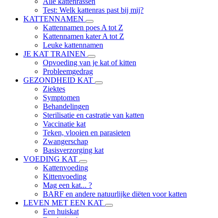
Alle kattenrassen
Test: Welk kattenras past bij mij?
KATTENNAMEN
Kattennamen poes A tot Z
Kattennamen kater A tot Z
Leuke kattennamen
JE KAT TRAINEN
Opvoeding van je kat of kitten
Probleemgedrag
GEZONDHEID KAT
Ziektes
Symptomen
Behandelingen
Sterilisatie en castratie van katten
Vaccinatie kat
Teken, vlooien en parasieten
Zwangerschap
Basisverzorging kat
VOEDING KAT
Kattenvoeding
Kittenvoeding
Mag een kat... ?
BARF en andere natuurlijke diëten voor katten
LEVEN MET EEN KAT
Een huiskat