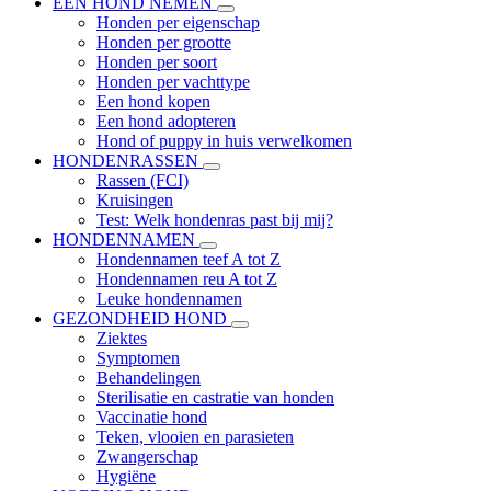
EEN HOND NEMEN
Honden per eigenschap
Honden per grootte
Honden per soort
Honden per vachttype
Een hond kopen
Een hond adopteren
Hond of puppy in huis verwelkomen
HONDENRASSEN
Rassen (FCI)
Kruisingen
Test: Welk hondenras past bij mij?
HONDENNAMEN
Hondennamen teef A tot Z
Hondennamen reu A tot Z
Leuke hondennamen
GEZONDHEID HOND
Ziektes
Symptomen
Behandelingen
Sterilisatie en castratie van honden
Vaccinatie hond
Teken, vlooien en parasieten
Zwangerschap
Hygiëne