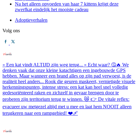
Na het alleen opvoeden van haar 7 kittens krijgt deze
zwerfkat eindelijk het mooiste cadeau
Adoptieverhalen
Volg ons
« Een kat vindt ALTIJD zijn weg terug... » Echt waar? 🤔🔥 We
denken vaak dat onze kleine katachtigen een ingebouwde GPS
hebben. Maar wanneer een brand alles op zijn pad verwoest, is de
realiteit heel anders... Rook die geuren maskeert, vernietigde visuele
herkenningspunten, intense stress: een kat kan heel snel volledig
gedesoriënteerd raken en zichzelf in gevaar brengen door te
proberen zijn territorium terug te winnen. 😿 👉 De vitale reflex:
evacueer uw metgezel altijd met u mee en laat hem NOOIT alleen
terugkeren naar een rampgebied! ❤️‍🩹