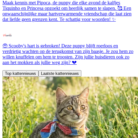
Maak kennis met Pipoca, de puppy die elke avond de kalfjes
Tiquinho en Princesa opzoekt om heerlijk samen te slapen. 🥰 Een
onwaarschijnlijke maar hartverwarmende vriendschap die laat zien
dat liefde geen grenzen kent. Te schattig voor woorden! ✨
🥹 Scooby's hart is gebroken! Deze puppy blijft roerloos en
verdrietig wachten op de terugkomst van zijn baasje. Je zou hem zo
willen knuffelen om hem te troosten. Zijn jullie huisdieren ook zo
aan het mokken als jullie weg zijn? 💔
Top kattennieuws
Laatste kattennieuws