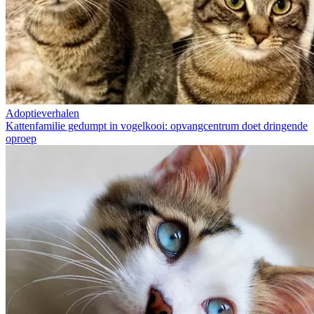
Adoptieverhalen
Kattenfamilie gedumpt in vogelkooi: opvangcentrum doet dringende
oproep