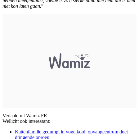
hebben meegemaakt, voelde ik zo'n sterke band met hem dat ik hem
niet kon laten gaan.
”
Vertaald uit Wamiz FR
Wellicht ook interessant:
Kattenfamilie gedumpt in vogelkooi: opvangcentrum doet
dringende oproep