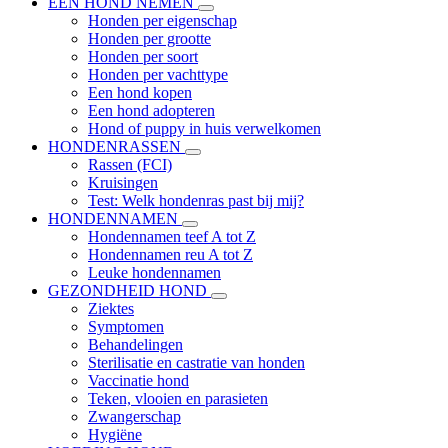
EEN HOND NEMEN
Honden per eigenschap
Honden per grootte
Honden per soort
Honden per vachttype
Een hond kopen
Een hond adopteren
Hond of puppy in huis verwelkomen
HONDENRASSEN
Rassen (FCI)
Kruisingen
Test: Welk hondenras past bij mij?
HONDENNAMEN
Hondennamen teef A tot Z
Hondennamen reu A tot Z
Leuke hondennamen
GEZONDHEID HOND
Ziektes
Symptomen
Behandelingen
Sterilisatie en castratie van honden
Vaccinatie hond
Teken, vlooien en parasieten
Zwangerschap
Hygiëne