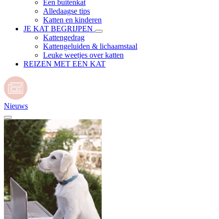
Een buitenkat
Alledaagse tips
Katten en kinderen
JE KAT BEGRIJPEN
Kattengedrag
Kattengeluiden & lichaamstaal
Leuke weetjes over katten
REIZEN MET EEN KAT
Nieuws