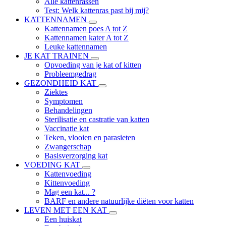
Alle kattenrassen
Test: Welk kattenras past bij mij?
KATTENNAMEN
Kattennamen poes A tot Z
Kattennamen kater A tot Z
Leuke kattennamen
JE KAT TRAINEN
Opvoeding van je kat of kitten
Probleemgedrag
GEZONDHEID KAT
Ziektes
Symptomen
Behandelingen
Sterilisatie en castratie van katten
Vaccinatie kat
Teken, vlooien en parasieten
Zwangerschap
Basisverzorging kat
VOEDING KAT
Kattenvoeding
Kittenvoeding
Mag een kat... ?
BARF en andere natuurlijke diëten voor katten
LEVEN MET EEN KAT
Een huiskat