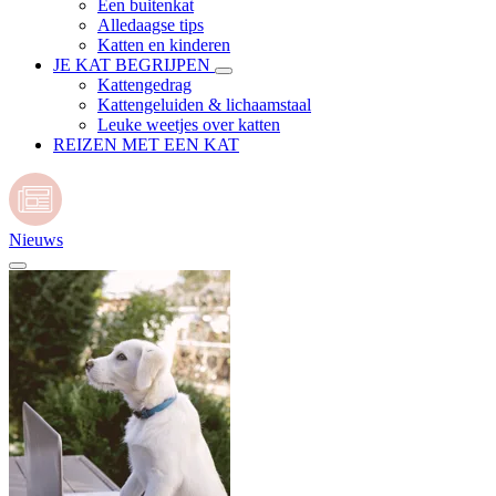
Een buitenkat
Alledaagse tips
Katten en kinderen
JE KAT BEGRIJPEN
Kattengedrag
Kattengeluiden & lichaamstaal
Leuke weetjes over katten
REIZEN MET EEN KAT
Nieuws