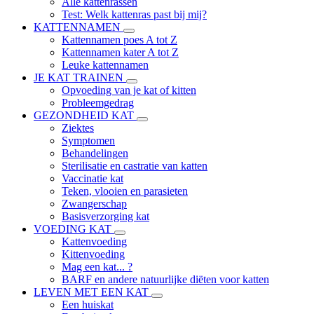
Alle kattenrassen
Test: Welk kattenras past bij mij?
KATTENNAMEN
Kattennamen poes A tot Z
Kattennamen kater A tot Z
Leuke kattennamen
JE KAT TRAINEN
Opvoeding van je kat of kitten
Probleemgedrag
GEZONDHEID KAT
Ziektes
Symptomen
Behandelingen
Sterilisatie en castratie van katten
Vaccinatie kat
Teken, vlooien en parasieten
Zwangerschap
Basisverzorging kat
VOEDING KAT
Kattenvoeding
Kittenvoeding
Mag een kat... ?
BARF en andere natuurlijke diëten voor katten
LEVEN MET EEN KAT
Een huiskat