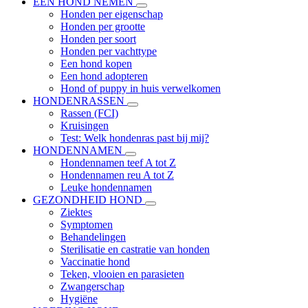
EEN HOND NEMEN
Honden per eigenschap
Honden per grootte
Honden per soort
Honden per vachttype
Een hond kopen
Een hond adopteren
Hond of puppy in huis verwelkomen
HONDENRASSEN
Rassen (FCI)
Kruisingen
Test: Welk hondenras past bij mij?
HONDENNAMEN
Hondennamen teef A tot Z
Hondennamen reu A tot Z
Leuke hondennamen
GEZONDHEID HOND
Ziektes
Symptomen
Behandelingen
Sterilisatie en castratie van honden
Vaccinatie hond
Teken, vlooien en parasieten
Zwangerschap
Hygiëne