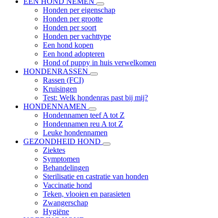
EEN HOND NEMEN
Honden per eigenschap
Honden per grootte
Honden per soort
Honden per vachttype
Een hond kopen
Een hond adopteren
Hond of puppy in huis verwelkomen
HONDENRASSEN
Rassen (FCI)
Kruisingen
Test: Welk hondenras past bij mij?
HONDENNAMEN
Hondennamen teef A tot Z
Hondennamen reu A tot Z
Leuke hondennamen
GEZONDHEID HOND
Ziektes
Symptomen
Behandelingen
Sterilisatie en castratie van honden
Vaccinatie hond
Teken, vlooien en parasieten
Zwangerschap
Hygiëne