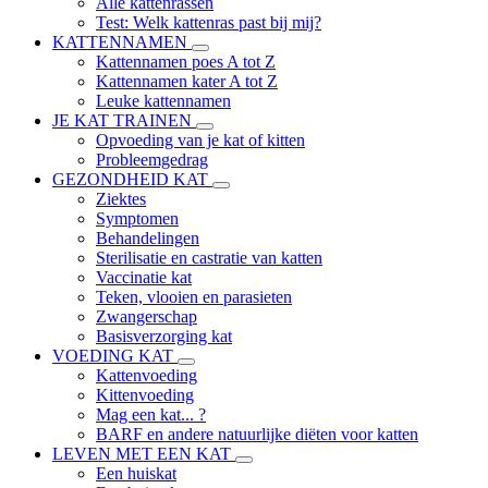
Alle kattenrassen
Test: Welk kattenras past bij mij?
KATTENNAMEN
Kattennamen poes A tot Z
Kattennamen kater A tot Z
Leuke kattennamen
JE KAT TRAINEN
Opvoeding van je kat of kitten
Probleemgedrag
GEZONDHEID KAT
Ziektes
Symptomen
Behandelingen
Sterilisatie en castratie van katten
Vaccinatie kat
Teken, vlooien en parasieten
Zwangerschap
Basisverzorging kat
VOEDING KAT
Kattenvoeding
Kittenvoeding
Mag een kat... ?
BARF en andere natuurlijke diëten voor katten
LEVEN MET EEN KAT
Een huiskat