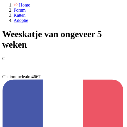
Home
Forum
Katten
Adoptie
Weeskatje van ongeveer 5
weken
C
Chatonnucleaire4667